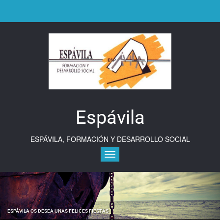
Saltar
al
contenido
Espávila
ESPÁVILA, FORMACIÓN Y DESARROLLO SOCIAL
Alternar la navegación
ESPÁVILA OS DESEA UNAS FELICES FIESTAS