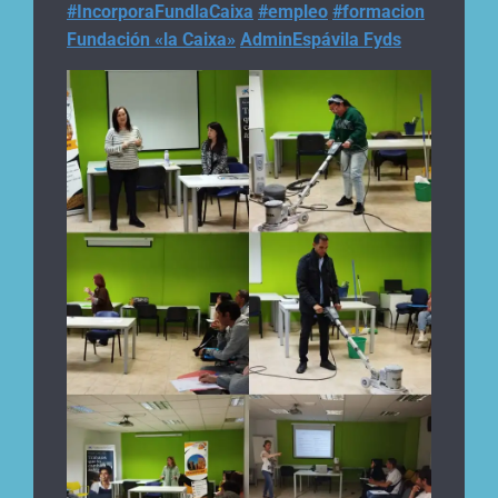
#IncorporaFundlaCaixa
#empleo
#formacion
Fundación «la Caixa»
AdminEspávila Fyds