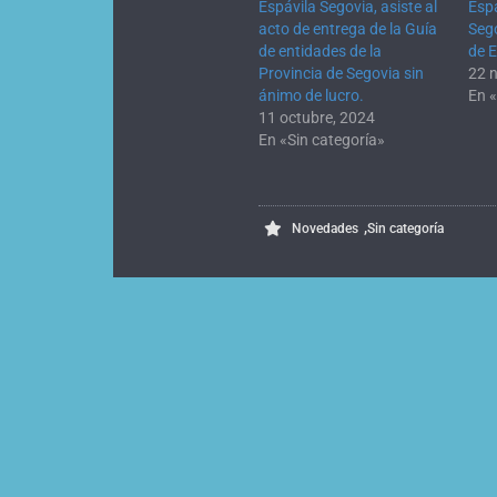
Espávila Segovia, asiste al
Esp
acto de entrega de la Guía
Sego
de entidades de la
de 
Provincia de Segovia sin
22 
ánimo de lucro.
En «
11 octubre, 2024
En «Sin categoría»
,
Novedades
Sin categoría