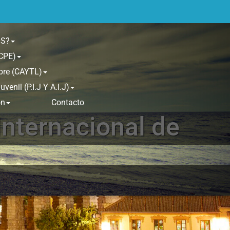
OS?
(CPE)
bre (CAYTL)
enil (P.I.J Y A.I.J)
ón
Contacto
 Internacional de