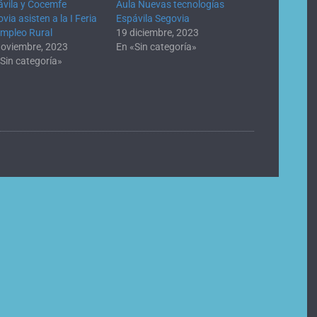
ávila y Cocemfe
Aula Nuevas tecnologías
via asisten a la I Feria
Espávila Segovia
Empleo Rural
19 diciembre, 2023
noviembre, 2023
En «Sin categoría»
Sin categoría»