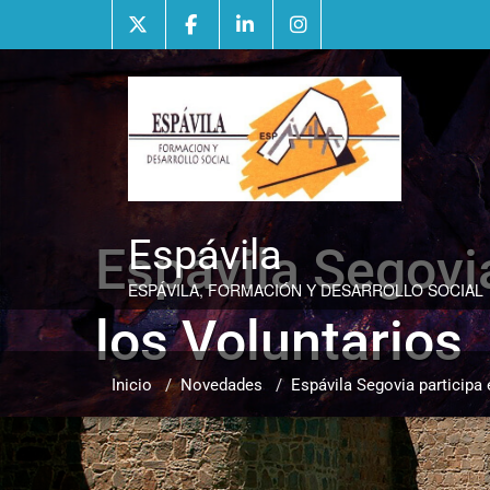
Saltar
al
contenido
Espávila
Espávila Segovia
ESPÁVILA, FORMACIÓN Y DESARROLLO SOCIAL
los Voluntarios
Inicio
/
Novedades
/
Espávila Segovia participa 