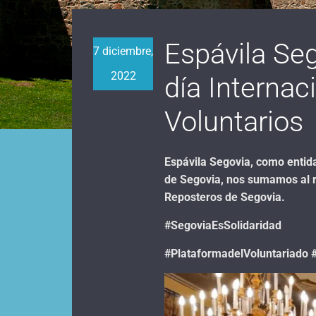
Espávila Seg
7 diciembre,
2022
día Internac
Voluntarios
Espávila Segovia, como entida
de Segovia, nos sumamos al r
Reposteros de Segovia.
#SegoviaEsSolidaridad
#PlataformadelVoluntariado 