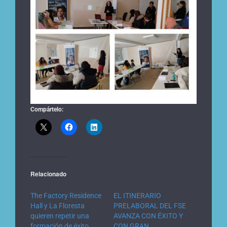
Compártelo:
Relacionado
The Factory Residence
EL ITINERARIO
Hall y La Floresta
PRELABORAL DEL FSE
quieren repetir una
AVANZA CON ÉXITO Y
formación de éxito
CON GRAN