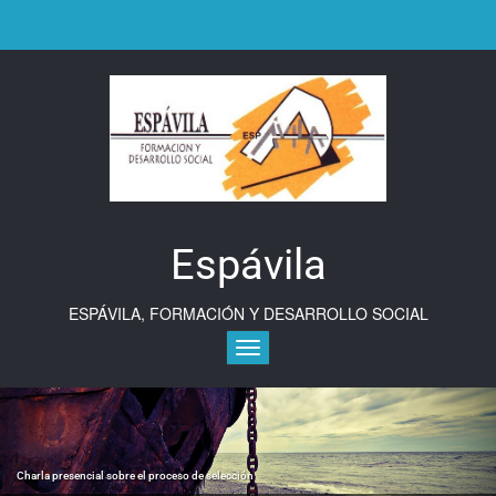
Saltar
al
contenido
Espávila
ESPÁVILA, FORMACIÓN Y DESARROLLO SOCIAL
Alternar la navegación
Charla presencial sobre el proceso de selección